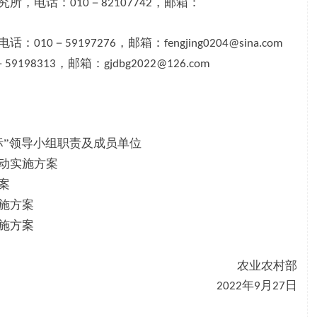
究所，电话：
－
，邮箱：
010
82107742
电话：
－
，邮箱：
010
59197276
fengjing0204@sina.com
－
，邮箱：
59198313
gjdbg2022@126.com
标”领导小组职责及成员单位
动实施方案
案
施方案
施方案
农业农村部
年
月
日
2022
9
27