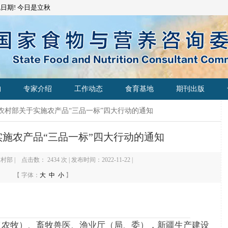
日期! 今日是
立秋
构
专家介绍
工作动态
食育基地
期刊出版
业农村部关于实施农产品“三品一标”四大行动的通知
施农产品“三品一标”四大行动的通知
村部 | 点击数：
2434 次 | 发布时间：2022-11-22 |
【 字体：
大
中
小
】
（农牧）、畜牧兽医、渔业厅（局、委），新疆生产建设