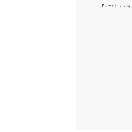
E－mail：
sfnccli