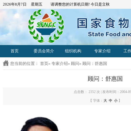
2026年8月7日 星期五 请调整您的计算机日期! 今日是
立秋
首页
委员会简介
组织机构
专家介绍
工
您当前的位置：
首页
»
专家介绍
»
顾问
» 顾问：舒惠国
顾问：舒惠国
点击数：
2352 次 | 发布时间：2004-09-
【 字体：
大
中
小
】