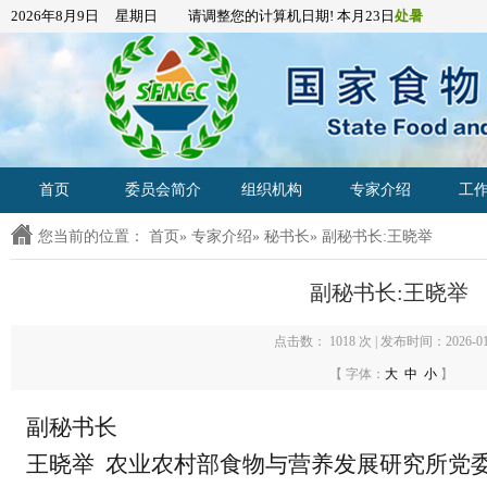
2026年8月9日 星期日 请调整您的计算机日期! 本月23日
处暑
首页
委员会简介
组织机构
专家介绍
工
您当前的位置：
首页
»
专家介绍
»
秘书长
» 副秘书长:王晓举
副秘书长:王晓举
点击数：
1018 次 | 发布时间：2026-01-
【 字体：
大
中
小
】
副秘书长
王晓举
农业农村部食物与营养发展研究所党